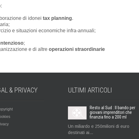
:
laborazione di idonei
tax planning
.
aria;
cizio e situazioni economiche infra-annuali;
ntenzioso
;
rganizzazione e di altre
operazioni straordinarie
GAL &
PRIVACY
ULTIMI
ARTICOLI
Resto al Sud : Il bando per
pyright
giovani imprenditori che
ookies
finanzia fino a 200 ml
ivacy
Un miliardo e 250milioni di euro
destinati ai...