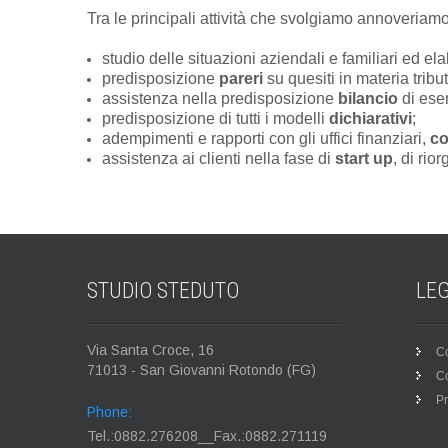
Tra le principali attività che svolgiamo annoveriamo
studio delle situazioni aziendali e familiari ed e
predisposizione
pareri
su quesiti in materia tribut
assistenza nella predisposizione
bilancio
di eser
predisposizione di tutti i modelli
dichiarativi
;
adempimenti e rapporti con gli uffici finanziari,
co
assistenza ai clienti nella fase di
start up
, di rio
STUDIO
STEDUTO
LE
Via Santa Croce, 16
Co
71013 - San Giovanni Rotondo (FG)
C
Pr
Phone:
Tel.:0882.276208__Fax.:0882.271119