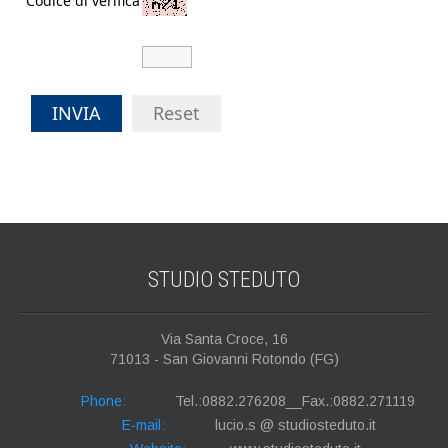
Codice di verifica
INVIA
Reset
STUDIO
STEDUTO
Via Santa Croce, 16
71013 - San Giovanni Rotondo (FG)
Phone:
Tel.:0882.276208__Fax.:0882.271119
E-mail:
lucio.s @ studiosteduto.it